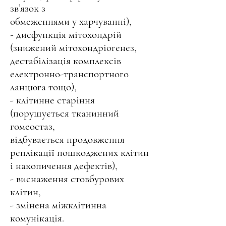
зв’язок з
обмеженнями у харчуванні),
- дисфункція мітохондрій
(знижений мітохондріогенез,
дестабілізація комплексів
електронно-транспортного
ланцюга тощо),
- клітинне старіння
(порушується тканинний
гомеостаз,
відбувається продовження
реплікації пошкоджених клітин
і накопичення дефектів),
- виснаження стовбурових
клітин,
- змінена міжклітинна
комунікація.