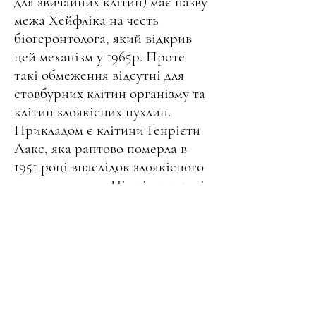
для звичайних клітин) має назву
межа Хейфліка на честь
біогеронтолога, який відкрив
цей механізм у 1965р. Проте
такі обмеження відсутні для
стовбурних клітин організму та
клітин злоякісних пухлин.
Прикладом є клітини Генрієти
Лакс, яка раптово померла в
1951 році внаслідок злоякісного
новоутворення. Ці клітини досі
використовується в тисячах
лабораторій і все ще
розмножуються протягом
близько 70 років без обмежень.
* Календарний або паспортний
вік не відповідає біологічному