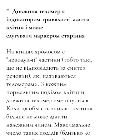
* Довжина теломер є
індикатором тривалості життя
клітин і може
слугувати маркером старіння
На кінцях хромосом є
"некодуючі" частини (тобто такі,
що не відповідають за синтез
речовин), які називаються
теломерами. З кожним
нормальним поділом клітини
довжина теломер зменшується.
Коли ця область зникає, клітина
більше не може ділити
належним чином. Максимальне
число таких поділів (близько 50