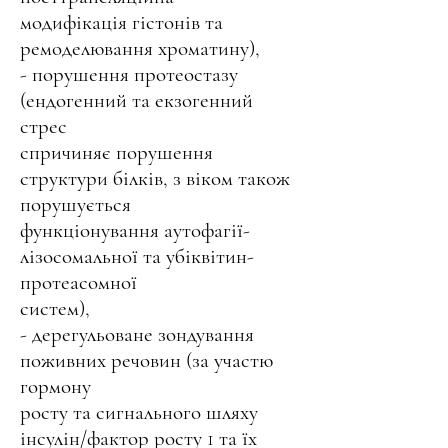
модифікація гістонів та
ремоделювання хроматину),
- порушення протеостазу
(ендогенний та екзогенний
стрес
спричиняє порушення
структури білків, з віком також
порушується
функціонування аутофагії-
лізосомальної та убіквітин-
протеасомної
систем),
- дерегульоване зондування
поживних речовин (за участю
гормону
росту та сигнального шляху
інсулін/фактор росту 1 та їх