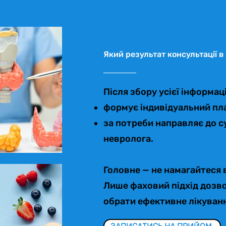
Який результат консультації в 
Після збору усієї інформац
формує індивідуальний пла
за потреби направляє до су
невролога.
Головне — не намагайтеся
Лише фаховий підхід дозв
обрати ефективне лікуван