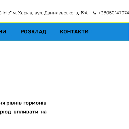
nic" м. Харків, вул. Данилевського, 19А
📞
+38050147074
ІНИ
РОЗКЛАД
КОНТАКТИ
ня рівнів гормонів
еріод впливати на