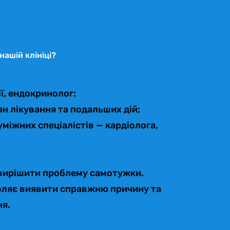
нашій клініці?
ії, ендокринолог:
н лікування та подальших дій;
міжних спеціалістів — кардіолога,
 вирішити проблему самотужки.
оляє виявити справжню причину та
ня.