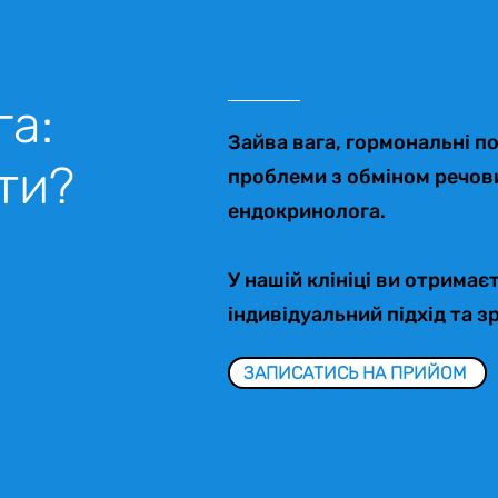
а:
Зайва вага, гормональні п
ти?
проблеми з обміном речови
ендокринолога.
У нашій клініці ви отрима
індивідуальний підхід та зр
ЗАПИСАТИСЬ НА ПРИЙОМ