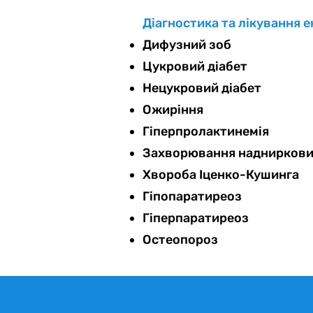
Діагностика та лікування
Дифузний зоб
Цукровий діабет
Нецукровий діабет
Ожиріння
Гіперпролактинемія
Захворювання надниркових
Хвороба Іценко-Кушинга
Гіпопаратиреоз
Гіперпаратиреоз
Остеопороз