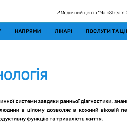
📍Медичний центр "MainStream Cli
У
НАПРЯМИ
ЛІКАРІ
ПОСЛУГИ ТА Ц
ологія
инної системи завдяки ранньої діагностики, знан
 людини в цілому дозволяє в кожний віковій п
родуктивну функцію та тривалість життя.