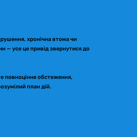
орушення, хронічна втома чи
н — усе це привід звернутися до
єте повноцінне обстеження,
озумілий план дій.​