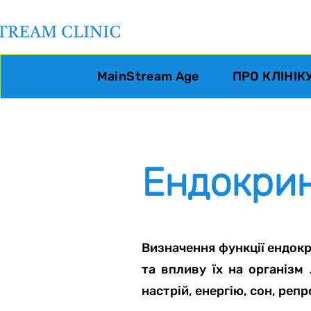
MainStream Age
ПРО КЛІНІК
Ендокрин
Визначення функції ендокр
та впливу їх на організм
настрій, енергію, сон, реп