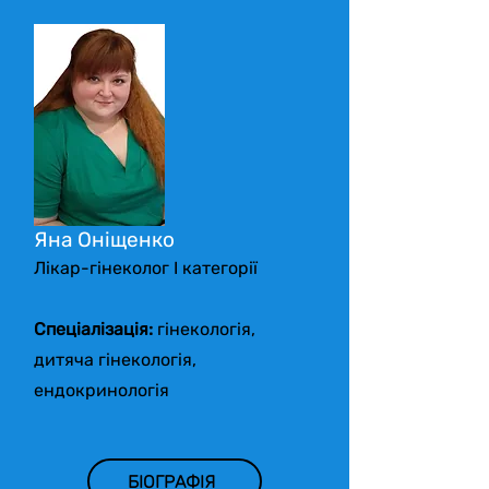
Яна Оніщенко
Лікар-гінеколог І категорії
Спеціалізація:
гінекологія,
дитяча гінекологія,
ендокринологія
БІОГРАФІЯ